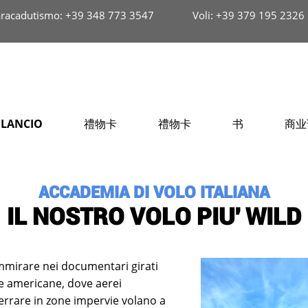
racadutismo: +39 348 773 3547
Voli: +39 379 195 2326
PRE
 LANCIO
禮物卡
禮物卡
书
商业
ACCADEMIA DI VOLO ITALIANA
IL NOSTRO VOLO PIU' WILD
ammirare nei documentari girati
ie americane, dove aerei
errare in zone impervie volano a