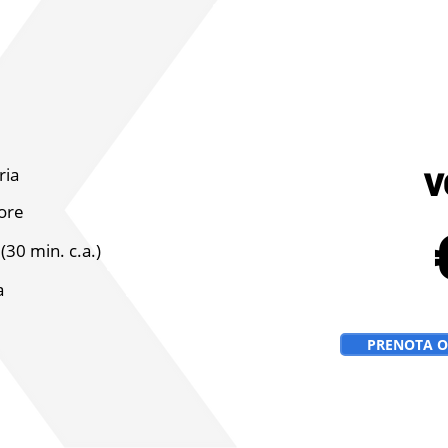
ria
V
ore
(30 min. c.a.)
a
PRENOTA 