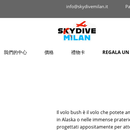
info@skydivemilan.it​
Pa
我們的中心
價格
禮物卡
REGALA UN
Il volo bush è il volo che potete 
in Alaska o nelle immense prater
progettati appositamente per att