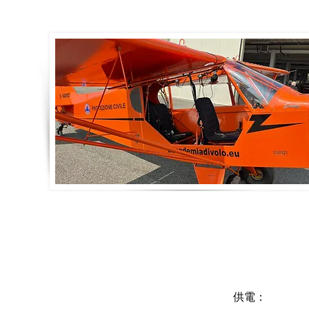
SEDI OPERATIVE:
供電：